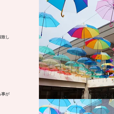
催致し
。
る事が