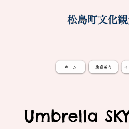
松島町文化観
ホーム
施設案内
イ
​Umbrella SK