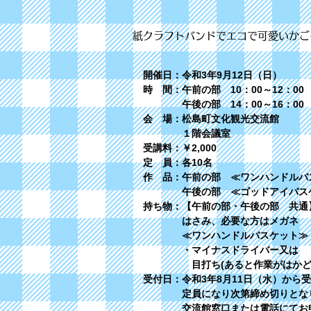
紙クラフトバンドでエコで可愛いかご
開催日：令和3年9月12日（日）
時 間：午前の部 10：00～12：00
​ 午後の部 14：00～16：00
会 場：松島町文化観光交流館
１階会議室
受講料：￥2,000
定 員：各10名
作 品：午前の部 ≪ワンハンドルバ
午後の部 ≪ゴッドアイバスケッ
持ち物：【午前の部・午後の部 共通
はさみ、必要な方はメガネ
≪ワンハンドルバスケット≫
・マイナスドライバー又は
目打ち(あると作業がはかどり
受付日：令和3年8月11日（水）から
定員になり次第締め切りとな
交流館窓口または電話にてお申