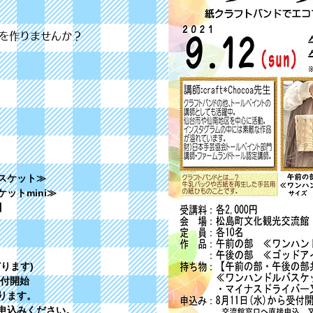
を作りませんか？
スケット≫
トmini≫
】
ます)
受付開始
ります。
込みください。