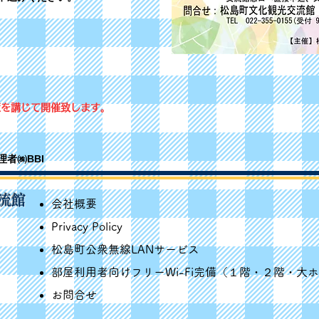
策を講じて開催致します。
者㈱BBI
流館
会社概要
Privacy Policy
松島町公衆無線LANサービス
​
​部屋利用者向けフリーWi-Fi完備（１階・２階・
​
お問合せ