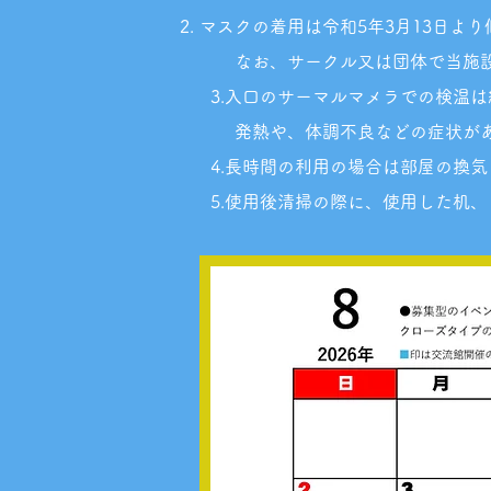
マスクの着用は令和5年3月13日よ
なお、サークル又は団体で当施設
3.入口のサーマルマメラでの検温
発熱や、体調不良などの
症状が
4.長時間の利用の場合は部屋の
換気
5.使用
後清掃の際に、使用した机、