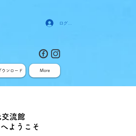
ログイン
ダウンロード
More
光交流館
ll​へようこそ