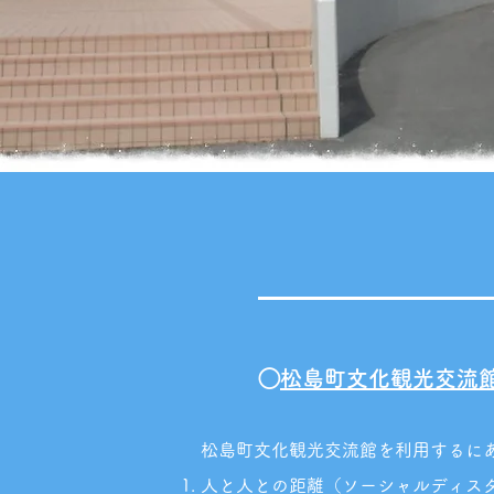
◯
松島町文化観光交流
松島町文化観光交流館を利用するに
人と人との距離（