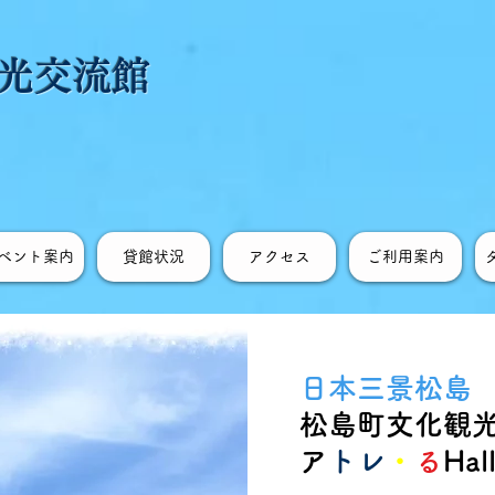
光交流館
ベント案内
貸館状況
アクセス
ご利用案内
日本三景松島
​松島町文化観
​
アトレ
・
る
Ha