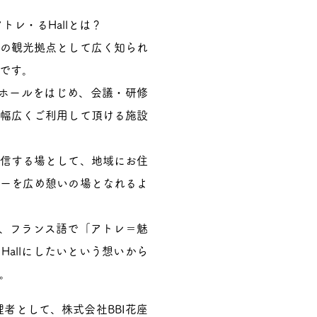
トレ・るHallとは？
の観光拠点として広く知
ら
れ
です。
大ホールをはじめ、会議・
研
修
幅広くご利用して頂
ける
施設
信する場として、
地域に
お
住
ーを広め憩いの場と
なれ
るよ
lは、フランス語で「アトレ
＝
魅
allにしたいという
想い
から
。​
管理者として、株式会社BBI花座