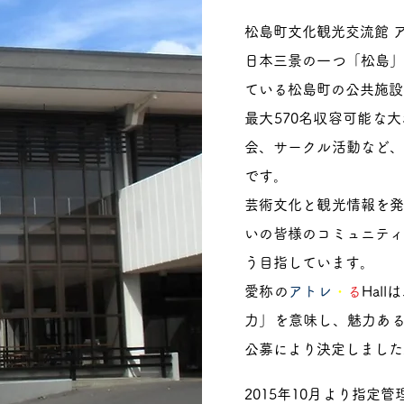
松島町文化観光交流館 ア
日本三景の一つ「松島」
ている松島町の公共施設
最大570名収容可能な
会、サークル活動など、
です。
芸術文化と観光情報を発
いの皆様のコミュニティ
う目指しています。
愛称の
アトレ
・
る
Hal
力」を意味し、魅力あるH
公募により決定しました
2015年10月より指定